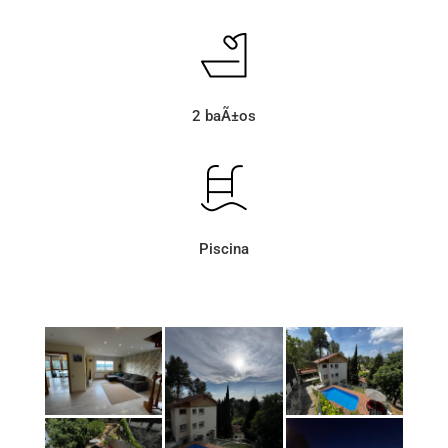
2 baÃ±os
Piscina